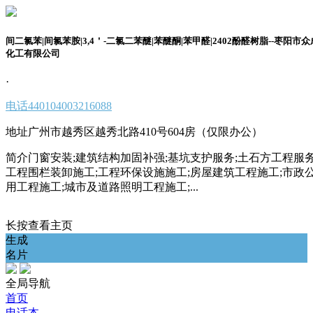
间二氯苯|间氯苯胺|3,4＇-二氯二苯醚|苯醚酮|苯甲醛|2402酚醛树脂--枣阳市众
化工有限公司
·
电话
440104003216088
地址
广州市越秀区越秀北路410号604房（仅限办公）
简介
门窗安装;建筑结构加固补强;基坑支护服务;土石方工程服务
工程围栏装卸施工;工程环保设施施工;房屋建筑工程施工;市政
用工程施工;城市及道路照明工程施工;...
长按查看主页
生成
名片
全局导航
首页
电话本