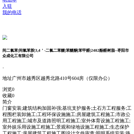
入驻
我的电话
间二氯苯|间氯苯胺|3,4＇-二氯二苯醚|苯醚酮|苯甲醛|2402酚醛树脂--枣阳市
众成化工有限公司
·
地址
广州市越秀区越秀北路410号604房（仅限办公）
浏览
0
收藏
0
简介
门窗安装;建筑结构加固补强;基坑支护服务;土石方工程服务;工
程围栏装卸施工;工程环保设施施工;房屋建筑工程施工;市政公
用工程施工;城市及道路照明工程施工;室外体育设施工程施工;
室外娱乐用设施工程施工;景观和绿地设施工程施工;生态保护
工程施工;房屋建筑工程施工图设计文件审查;照明系统安装;路